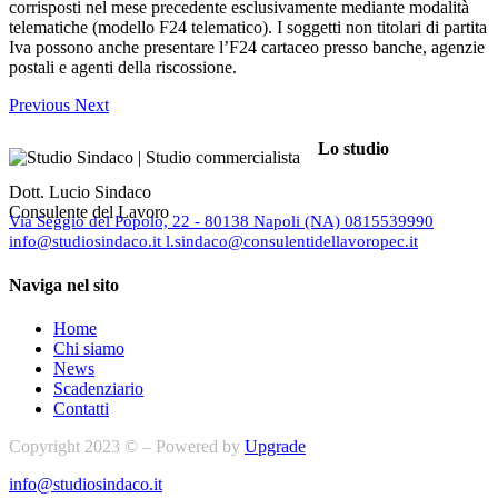
corrisposti nel mese precedente esclusivamente mediante modalità
telematiche (modello F24 telematico). I soggetti non titolari di partita
Iva possono anche presentare l’F24 cartaceo presso banche, agenzie
postali e agenti della riscossione.
Previous
Next
Lo studio
Dott. Lucio Sindaco
Consulente del Lavoro
Via Seggio del Popolo, 22 - 80138 Napoli (NA)
0815539990
info@studiosindaco.it
l.sindaco@consulentidellavoropec.it
Naviga nel sito
Home
Chi siamo
News
Scadenziario
Contatti
Copyright 2023 © – Powered by
Upgrade
info@studiosindaco.it