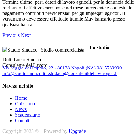
Termine ultimo, per i datori di lavoro agricoli, per la denuncia delle
retribuzioni effettive corrisposte nel mese precedente e contestuale
pagamento contributi previdenziali per gli impiegati agricoli. Il
versamento deve essere effettuato tramite Mav bancario presso
qualsiasi banca.
Previous
Next
Lo studio
Dott. Lucio Sindaco
Consulente del Lavoro
Via Seggio del Popolo, 22 - 80138 Napoli (NA)
0815539990
info@studiosindaco.it
l.sindaco@consulentidellavoropec.it
Naviga nel sito
Home
Chi siamo
News
Scadenziario
Contatti
Copyright 2023 © – Powered by
Upgrade