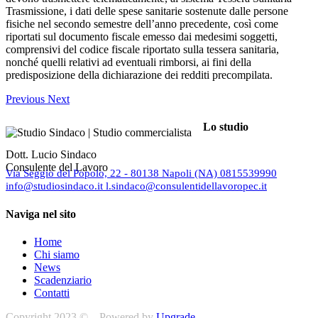
Trasmissione, i dati delle spese sanitarie sostenute dalle persone
fisiche nel secondo semestre dell’anno precedente, così come
riportati sul documento fiscale emesso dai medesimi soggetti,
comprensivi del codice fiscale riportato sulla tessera sanitaria,
nonché quelli relativi ad eventuali rimborsi, ai fini della
predisposizione della dichiarazione dei redditi precompilata.
Previous
Next
Lo studio
Dott. Lucio Sindaco
Consulente del Lavoro
Via Seggio del Popolo, 22 - 80138 Napoli (NA)
0815539990
info@studiosindaco.it
l.sindaco@consulentidellavoropec.it
Naviga nel sito
Home
Chi siamo
News
Scadenziario
Contatti
Copyright 2023 © – Powered by
Upgrade